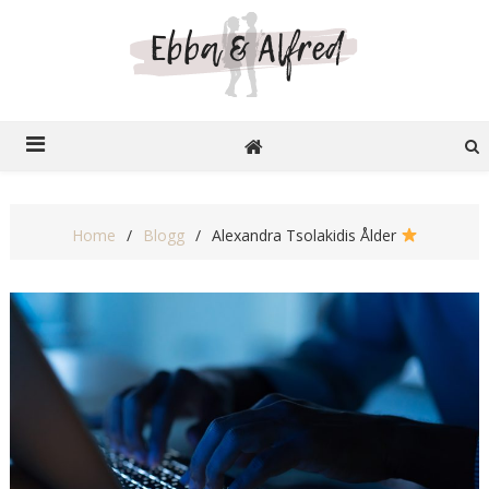
Ebba o Alfred
Recensioner på nätet
Home
Blogg
Alexandra Tsolakidis Ålder