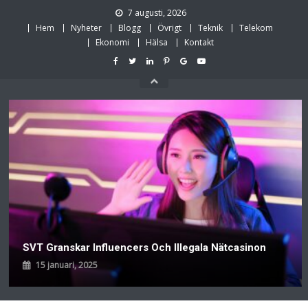
Skip
7 augusti, 2026
to
Hem
Nyheter
Blogg
Övrigt
Teknik
Telekom
content
Ekonomi
Hälsa
Kontakt
SVT Granskar Influencers Och Illegala Nätcasinon
15 januari, 2025