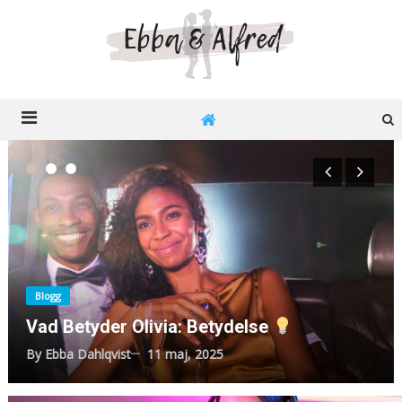
Ebba o Alfred
Recensioner på nätet
Blogg
Vad Betyder Olivia: Betydelse
By
Ebba Dahlqvist
11 maj, 2025