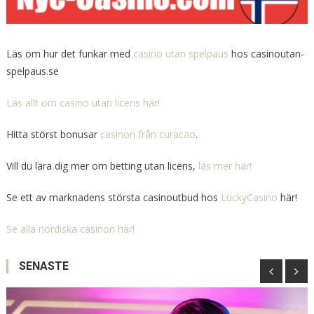
Läs om hur det funkar med
casino utan spelpaus
hos casinoutan-
spelpaus.se
Läs allt om casino utan licens här!
Hitta störst bonusar
casinon från curacao
.
Vill du lära dig mer om betting utan licens,
läs mer här!
Se ett av marknadens största casinoutbud hos
LuckyCasino
här!
Se alla nordiska casinon här!
SENASTE