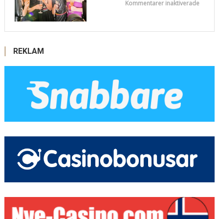
för
Kommentarer inaktiverade
Ann
Charlo
Körber
Insikt
REKLAM