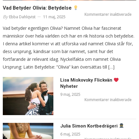
Vad Betyder Olivia: Betydelse
för
Kommentarer inaktiverade
By
Ebba Dahlqvist
11 maj, 2025
Vad
Bet
Oliv
Vad betyder egentligen Olivia? Namnet Olivia har fascinerat
Bety
människor över hela världen och har en rik historia och betydelse.
I denna artikel kommer vi att utforska vad namnet Olivia står för,
dess ursprung, kändisar som bär namnet, samt hur det
fortfarande är relevant idag. Nyckelfakta om namnet Olivia
Ursprung: Latin Betydelse: ”Olivia” kan översättas till […]
Lisa Miskovsky Flickvän
Nyheter
9 maj, 2025
för
Kommentarer inaktiverade
Lisa
Mis
Flic
Nyh
Julia Simon Kortbedrägeri
6 maj, 2025