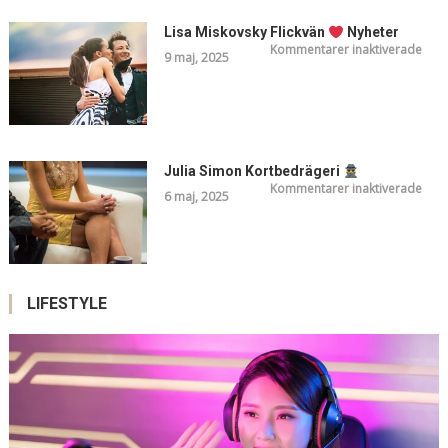
Lisa Miskovsky Flickvän
Nyheter
för
Kommentarer inaktiverade
9 maj, 2025
Lisa
Misk
Flic
Nyhe
Julia Simon Kortbedrägeri
för
Kommentarer inaktiverade
6 maj, 2025
Julia
Sim
Kort
LIFESTYLE