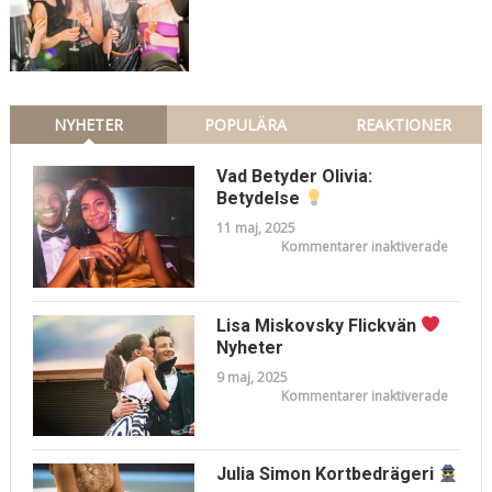
Ann
Char
Kör
Insik
NYHETER
POPULÄRA
REAKTIONER
Vad Betyder Olivia:
Betydelse
11 maj, 2025
för
Kommentarer inaktiverade
Vad
Betyde
Olivia:
Betyde
Lisa Miskovsky Flickvän
Nyheter
9 maj, 2025
för
Kommentarer inaktiverade
Lisa
Miskov
Flickvä
Nyhete
Julia Simon Kortbedrägeri