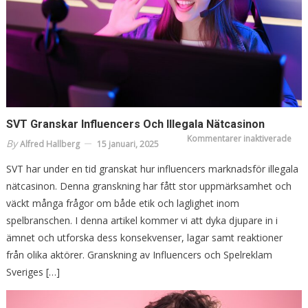
SVT Granskar Influencers Och Illegala Nätcasinon
för
Kommentarer inaktiverade
By
Alfred Hallberg
15 januari, 2025
SVT
Gra
Infl
SVT har under en tid granskat hur influencers marknadsför illegala
Och
Ille
nätcasinon. Denna granskning har fått stor uppmärksamhet och
Nät
väckt många frågor om både etik och laglighet inom
spelbranschen. I denna artikel kommer vi att dyka djupare in i
ämnet och utforska dess konsekvenser, lagar samt reaktioner
från olika aktörer. Granskning av Influencers och Spelreklam
Sveriges […]