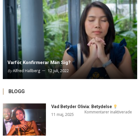
Varför Konfirmerar Man Sig?
By
Alfred Hallberg
12 juli, 2022
BLOGG
Vad Betyder Olivia: Betydelse
för
Kommentarer inaktiverade
11 maj, 2025
Vad
Bety
Olivi
Bety