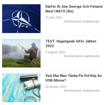
Därför Är Inte Sverige Och Finland
Med I NATO (än)
21 juni, 2022
för
Kommentarer inaktiverade
Där
är
inte
Sver
och
Finl
me
TEST: Hagelgevär Inför Jakten
i
2022
NA
(än)
3 augusti, 2021
för
Kommentarer inaktiverade
TEST
Hag
infö
jakt
202
Vad Ska Man Tänka På Vid Köp Av
USB-Minne?
22 januari, 2021
för
Kommentarer inaktiverade
Vad
ska
ma
tänk
på