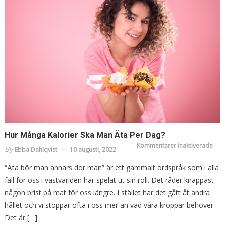
Hur Många Kalorier Ska Man Äta Per Dag?
för
Kommentarer inaktiverade
By
Ebba Dahlqvist
10 augusti, 2022
Hur
mån
kalo
“Äta bör man annars dör man” är ett gammalt ordspråk som i alla
ska
ma
fall för oss i västvärlden har spelat ut sin roll. Det råder knappast
äta
per
någon brist på mat för oss längre. I stället har det gått åt andra
dag
hållet och vi stoppar ofta i oss mer än vad våra kroppar behöver.
Det är […]