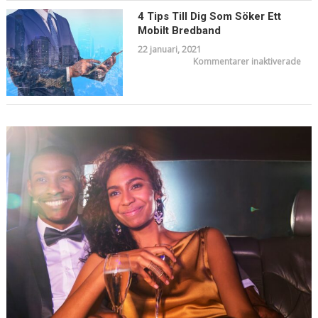
vid
köp
4 Tips Till Dig Som Söker Ett
av
Mobilt Bredband
USB
min
22 januari, 2021
för
Kommentarer inaktiverade
4
tips
till
dig
so
sök
ett
mobi
bre