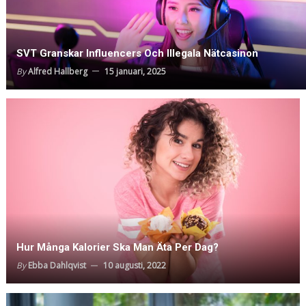
SVT Granskar Influencers Och Illegala Nätcasinon
By
Alfred Hallberg
15 januari, 2025
Hur Många Kalorier Ska Man Äta Per Dag?
By
Ebba Dahlqvist
10 augusti, 2022