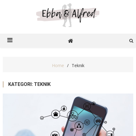
Ebba o Alfred
Recensioner på nätet
Home
Teknik
KATEGORI:
TEKNIK