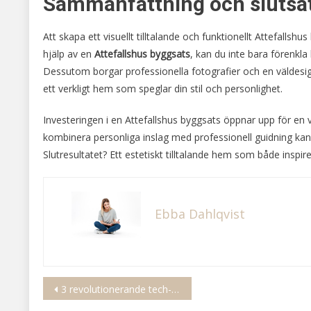
Sammanfattning och slutsa
Att skapa ett visuellt tilltalande och funktionellt Attefall
hjälp av en
Attefallshus byggsats
, kan du inte bara förenkl
Dessutom borgar professionella fotografier och en väldesignad
ett verkligt hem som speglar din stil och personlighet.
Investeringen i en Attefallshus byggsats öppnar upp för en
kombinera personliga inslag med professionell guidning kan 
Slutresultatet? Ett estetiskt tilltalande hem som både inspi
Ebba Dahlqvist
Inläggsnavigering
3 revolutionerande tech-innovationer