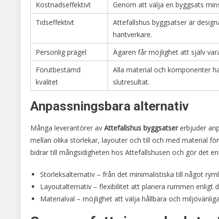
Kostnadseffektivt
Genom att välja en byggsats mins
Tidseffektivt
Attefallshus byggsatser är desig
hantverkare.
Personlig prägel
Ägaren får möjlighet att själv va
Förutbestämd
Alla material och komponenter har
kvalitet
slutresultat.
Anpassningsbara alternativ
Många leverantörer av
Attefallshus byggsatser
erbjuder anp
mellan olika storlekar, layouter och till och med material f
bidrar till mångsidigheten hos Attefallshusen och gör det en
Storleksalternativ – från det minimalistiska till något rym
Layoutalternativ – flexibilitet att planera rummen enligt 
Materialval – möjlighet att välja hållbara och miljövänliga