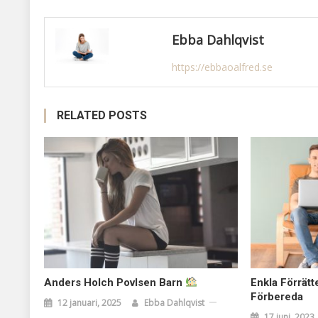
Ebba Dahlqvist
https://ebbaoalfred.se
RELATED POSTS
Anders Holch Povlsen Barn
Enkla Förrätt
Förbereda
12 januari, 2025
Ebba Dahlqvist
17 juni, 2023