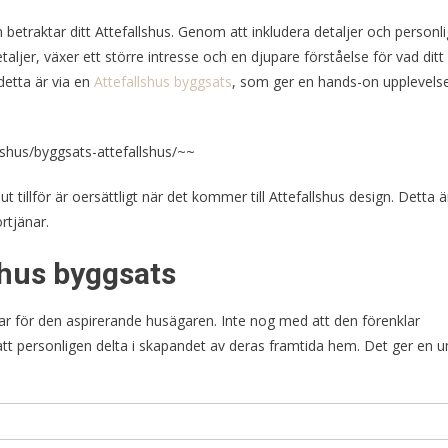
m betraktar ditt Attefallshus. Genom att inkludera detaljer och personl
taljer, växer ett större intresse och en djupare förståelse för vad ditt
 detta är via en
Attefallshus byggsats
, som ger en hands-on upplevels
llshus/byggsats-attefallshus/~~
tillför är oersättligt när det kommer till Attefallshus design. Detta ä
rtjänar.
shus byggsats
lar för den aspirerande husägaren. Inte nog med att den förenklar
t personligen delta i skapandet av deras framtida hem. Det ger en u