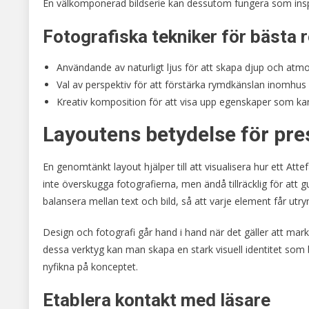
En välkomponerad bildserie kan dessutom fungera som inspi
Fotografiska tekniker för bästa r
Användande av naturligt ljus för att skapa djup och atmo
Val av perspektiv för att förstärka rymdkänslan inomhus
Kreativ komposition för att visa upp egenskaper som kan
Layoutens betydelse för pr
En genomtänkt layout hjälper till att visualisera hur ett Att
inte överskugga fotografierna, men ändå tillräcklig för att
balansera mellan text och bild, så att varje element får utry
Design och fotografi går hand i hand när det gäller att ma
dessa verktyg kan man skapa en stark visuell identitet som b
nyfikna på konceptet.
Etablera kontakt med läsare