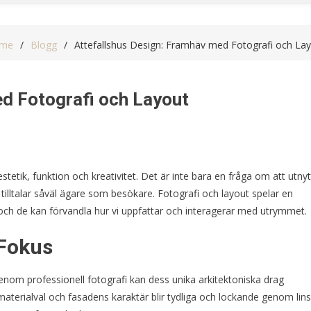
me
Blogg
Attefallshus Design: Framhäv med Fotografi och La
d Fotografi och Layout
tetik, funktion och kreativitet. Det är inte bara en fråga om att utnyt
 tilltalar såväl ägare som besökare. Fotografi och layout spelar en
, och de kan förvandla hur vi uppfattar och interagerar med utrymmet.
 Fokus
genom professionell fotografi kan dess unika arkitektoniska drag
 materialval och fasadens karaktär blir tydliga och lockande genom lin