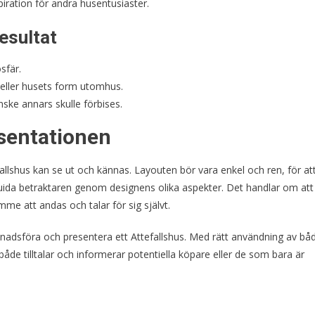
ration för andra husentusiaster.
esultat
sfär.
 eller husets form utomhus.
ske annars skulle förbises.
esentationen
efallshus kan se ut och kännas. Layouten bör vara enkel och ren, för at
 guida betraktaren genom designens olika aspekter. Det handlar om att
mme att andas och talar för sig självt.
rknadsföra och presentera ett Attefallshus. Med rätt användning av bå
åde tilltalar och informerar potentiella köpare eller de som bara är