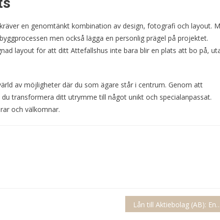
ts
shus kräver en genomtänkt kombination av design, fotografi och layout. 
a byggprocessen men också lägga en personlig prägel på projektet.
 layout för att ditt Attefallshus inte bara blir en plats att bo på, ut
 värld av möjligheter där du som ägare står i centrum. Genom att
du transformera ditt utrymme till något unikt och specialanpassat.
rerar och välkomnar.
Lån till Aktiebolag (AB): En S