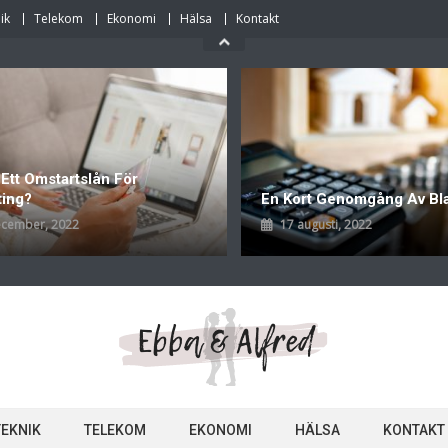
ik
Telekom
Ekonomi
Hälsa
Kontakt
 Ett Omstartslån För
ting?
En Kort Genomgång Av Bl
ecember, 2022
17 augusti, 2022
TEKNIK
TELEKOM
EKONOMI
HÄLSA
KONTAKT