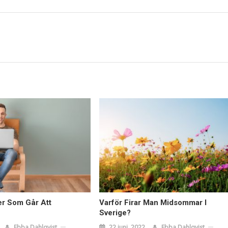
er Som Går Att
Varför Firar Man Midsommar I
Sverige?
Ebba Dahlqvist
22 juni, 2022
Ebba Dahlqvist