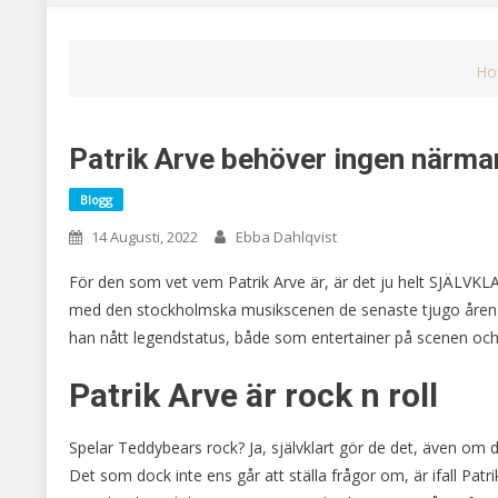
Ho
Patrik Arve behöver ingen närmar
Blogg
14 Augusti, 2022
Ebba Dahlqvist
För den som vet vem Patrik Arve är, är det ju helt SJÄLVKLA
med den stockholmska musikscenen de senaste tjugo åren.
han nått legendstatus, både som entertainer på scenen o
Patrik Arve är rock n roll
Spelar Teddybears rock? Ja, självklart gör de det, även om d
Det som dock inte ens går att ställa frågor om, är ifall Patr