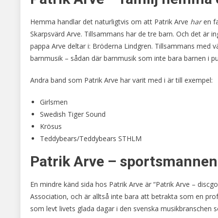
Hemma handlar det naturligtvis om att Patrik Arve
har
en fa
Skarpsvärd Arve. Tillsammans har de tre barn. Och det är i
pappa Arve deltar i: Bröderna Lindgren. Tillsammans med väl
barnmusik – sådan där barnmusik som inte bara barnen i pub
Andra band som Patrik Arve har varit med i är till exempel:
Girlsmen
Swedish Tiger Sound
Krösus
Teddybears/Teddybears STHLM
Patrik Arve – sportsmannen
En mindre känd sida hos Patrik Arve är “Patrik Arve – discgo
Association, och är alltså inte bara att betrakta som en profe
som levt livets glada dagar i den svenska musikbranschen seda