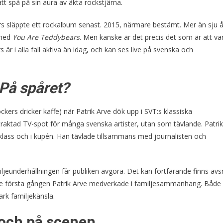
t spä på sin aura av äkta rockstjärna.
s släppte ett rockalbum senast. 2015, närmare bestämt. Mer än sju å
 med
You Are Teddybears
. Men kanske är det precis det som är att va
 är i alla fall aktiva än idag, och kan ses live på svenska och
På spåret?
ockers dricker kaffe) när Patrik Arve dök upp i SVT:s klassiska
tertraktad TV-spot för många svenska artister, utan som tävlande. Patrik
 klass och i kupén. Han tävlade tillsammans med journalisten och
iljeunderhållningen får publiken avgöra. Det kan fortfarande finns avsn
t inte första gången Patrik Arve medverkade i familjesammanhang. Både
ark familjekänsla.
 och på scenen