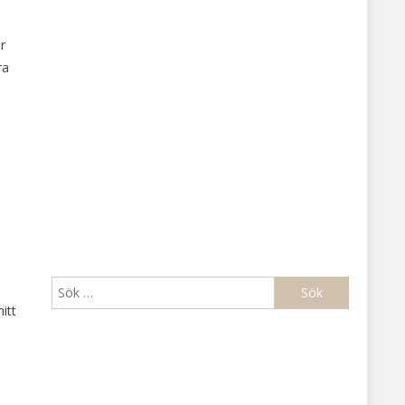
r
ra
Sök
efter:
itt