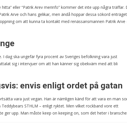
hitta” eller “Patrik Arev merinfo” kommer det inte upp några träffar. 
m Patrik Arve och hans gelikar, men ändå hoppar dessa sökord enträget
rhoppning om att kunna ta kontakt med renässansmannen Patrik Arve 
änge
. I dag ska ungefär fyra procent av Sveriges befolkning vara just
ttalat sig i intervjuer om att han känner sig obekväm med att bli
vis: envis enligt ordet på gatan
rtsätta vara just vegan. Han är nämligen känd för att vara en man s
 inom Teddybears STHLM – enligt ryktet. Men vilket rockband vore ett
 inte ger upp. Man måste keep on keeping on, som det heter i bransch