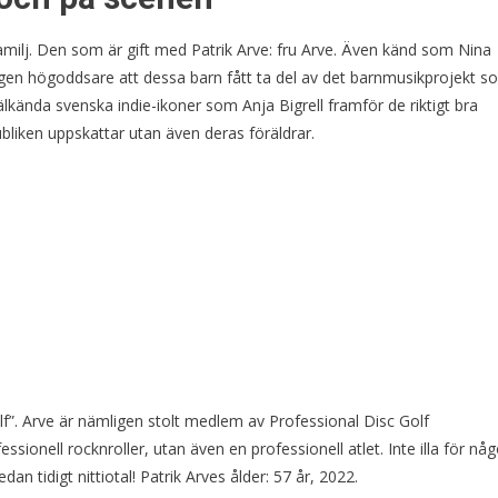
milj. Den som är gift med Patrik Arve: fru Arve. Även känd som Nina
ngen högoddsare att dessa barn fått ta del av det barnmusikprojekt s
kända svenska indie-ikoner som Anja Bigrell framför de riktigt bra
liken uppskattar utan även deras föräldrar.
lf”. Arve är nämligen stolt medlem av Professional Disc Golf
ssionell rocknroller, utan även en professionell atlet. Inte illa för nå
n tidigt nittiotal! Patrik Arves ålder: 57 år, 2022.