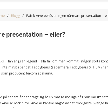
me
Blogg
Patrik Arve behöver ingen närmare presentation – el
e presentation – eller?
RT. Han är ju en legend. I alla fall om man kommit i någon sorts kon
 Inte minst i bandet Teddybears (sedermera Teddybears STHLM) har
ch som producent bakom spakarna.
e på senare år har dragit sig åt en massa möjliga håll musikaliskt sett
ik Arve är rock n roll. Arve är kanske något av det rockigaste Sverige h