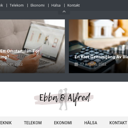
ik
Telekom
Ekonomi
Hälsa
Kontakt
 Ett Omstartslån För
ting?
En Kort Genomgång Av Bl
ecember, 2022
17 augusti, 2022
TEKNIK
TELEKOM
EKONOMI
HÄLSA
KONTAKT