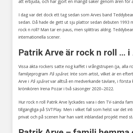
att erbjuda, och har gjort en mängd saker genom åren för at
I dag var det dock ett tag sedan som Arves band Teddybear
sedan. Då hade de gett ut sju plattor sedan debuten 1993
rock n roll? Man tar en paus, men splittras aldrig. Teddybears
internationella scener.
Patrik Arve är rock n roll … i
Vissa äkta rockers satte nog kaffet i vrångstrupen (ja, alla r
familjeprogram
På spåret
. Inte som artist, vilket är en ef
Arve i
På spåret
var alltså en medverkande tävlare, i första
krönikören Irena Pozar i två säsonger 2020–2022.
Hur rock n roll Patrik Arve lyckades vara i den TV-sända fam
tillgängliga på SVTPlay. Men i vilket fall som helst var de
privat och på scenen har han varit inblandad projekt med st
Patrik Arve – familj hemma