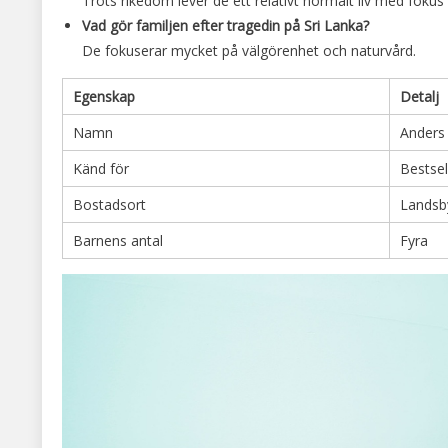
Trots rikedom lever de ett relativt normalt liv med fokus
Vad gör familjen efter tragedin på Sri Lanka?
De fokuserar mycket på välgörenhet och naturvård.
Egenskap
Detalj
Namn
Anders
Känd för
Bestsel
Bostadsort
Landsb
Barnens antal
Fyra