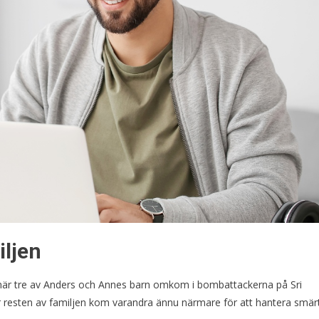
iljen
e när tre av Anders och Annes barn omkom i bombattackerna på Sri
är resten av familjen kom varandra ännu närmare för att hantera smär