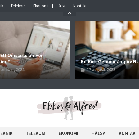
ik
Telekom
Ekonomi
Hälsa
Kontakt
 Ett Omstartslån För
ting?
En Kort Genomgång Av Bl
ecember, 2022
17 augusti, 2022
TEKNIK
TELEKOM
EKONOMI
HÄLSA
KONTAKT