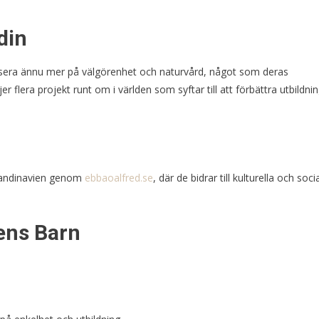
din
kusera ännu mer på välgörenhet och naturvård, något som deras
r flera projekt runt om i världen som syftar till att förbättra utbildni
 Skandinavien genom
ebbaoalfred.se
, där de bidrar till kulturella och soci
ens Barn