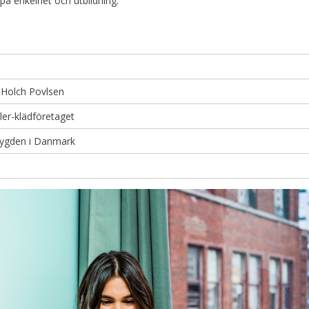
 på enkelhet och utbildning.
 Holch Povlsen
ler-klädföretaget
ygden i Danmark