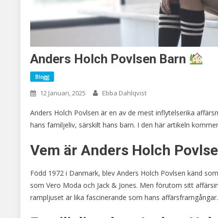
Anders Holch Povlsen Barn
Blogg
12 Januari, 2025
Ebba Dahlqvist
Anders Holch Povlsen är en av de mest inflytelserika affär
hans familjeliv, särskilt hans barn. I den här artikeln komm
Vem är Anders Holch Povls
Född 1972 i Danmark, blev Anders Holch Povlsen känd som ä
som Vero Moda och Jack & Jones. Men förutom sitt affärsim
rampljuset är lika fascinerande som hans affärsframgångar.