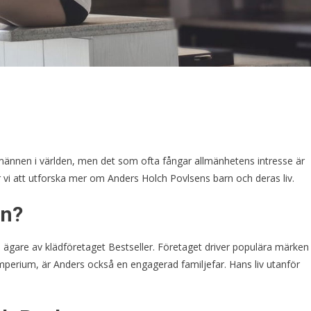
smännen i världen, men det som ofta fångar allmänhetens intresse är
er vi att utforska mer om Anders Holch Povlsens barn och deras liv.
en?
gare av klädföretaget Bestseller. Företaget driver populära märken
perium, är Anders också en engagerad familjefar. Hans liv utanför