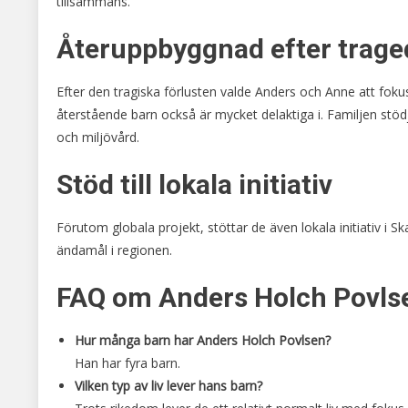
tillsammans.
Återuppbyggnad efter trage
Efter den tragiska förlusten valde Anders och Anne att fo
återstående barn också är mycket delaktiga i. Familjen stödje
och miljövård.
Stöd till lokala initiativ
Förutom globala projekt, stöttar de även lokala initiativ i
ändamål i regionen.
FAQ om Anders Holch Povls
Hur många barn har Anders Holch Povlsen?
Han har fyra barn.
Vilken typ av liv lever hans barn?