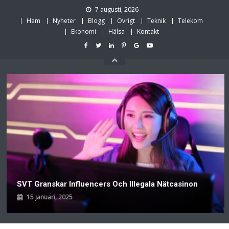
Skip
7 augusti, 2026
to
Hem
Nyheter
Blogg
Övrigt
Teknik
Telekom
content
Ekonomi
Hälsa
Kontakt
SVT Granskar Influencers Och Illegala Nätcasinon
15 januari, 2025