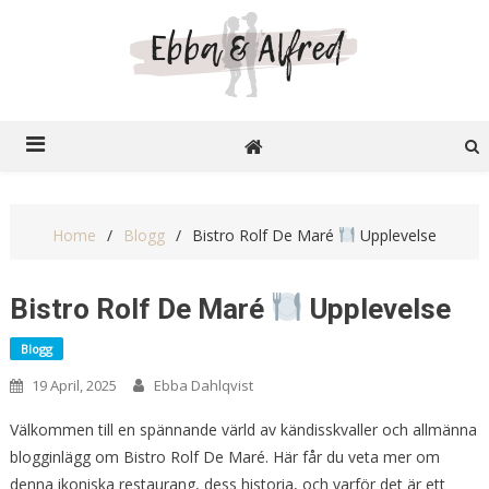
Ebba o Alfred
Recensioner på nätet
Home
Blogg
Bistro Rolf De Maré
Upplevelse
Bistro Rolf De Maré
Upplevelse
Blogg
19 April, 2025
Ebba Dahlqvist
Välkommen till en spännande värld av kändisskvaller och allmänna
blogginlägg om Bistro Rolf De Maré. Här får du veta mer om
denna ikoniska restaurang, dess historia, och varför det är ett