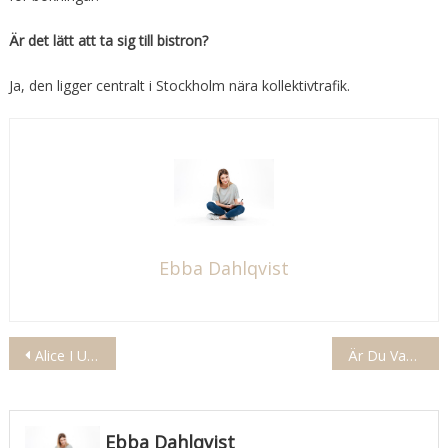
Är det lätt att ta sig till bistron?
Ja, den ligger centralt i Stockholm nära kollektivtrafik.
Ebba Dahlqvist
Inläggsnavigering
Alice I Underlandet Film
Fantasiupplevelse
Är Du Vaken Lars: Stämning
Ebba Dahlqvist