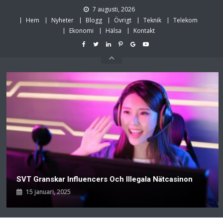
Skip
7 augusti, 2026
to
Hem
Nyheter
Blogg
Övrigt
Teknik
Telekom
content
Ekonomi
Hälsa
Kontakt
SVT Granskar Influencers Och Illegala Nätcasinon
15 januari, 2025