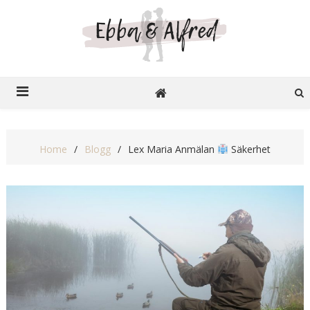
Ebba o Alfred
Recensioner på nätet
Home
Blogg
Lex Maria Anmälan
Säkerhet