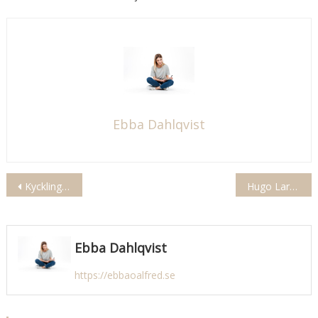
Ebba Dahlqvist
Inläggsnavigering
Kyckling Protein Per 100g
Fakta
Hugo Larsson Pappa Nyheter
Ebba Dahlqvist
https://ebbaoalfred.se