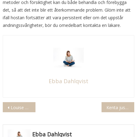
metoder och försiktighet kan du både behandla och förebygga
det, så att det inte blir ett återkommande problem. Glöm inte att
ifall hostan fortsätter att vara persistent eller om det uppstår
andningssvårigheter, bör du omedelbart kontakta en läkare.
Ebba Dahlqvist
Inläggsnavigering
Louise boije af gennäs-böcker
Kenta just idag är jag stark
Ebba Dahlqvist