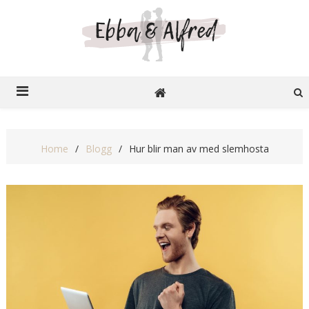
Ebba o Alfred
Recensioner på nätet
Home
Blogg
Hur blir man av med slemhosta