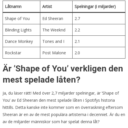
Låtnamn
Artist
Spelningar (i miljarder)
Shape of You
Ed Sheeran
2.7
Blinding Lights
The Weeknd
2.2
Dance Monkey
Tones and I
2.1
Rockstar
Post Malone
2.0
Är ’Shape of You’ verkligen den
mest spelade låten?
Ja, du läser rätt! Med över 2,7 miljarder spelningar, är ’Shape of
You’ av Ed Sheeran den mest spelade låten i Spotifys historia
hittills. Detta kanske inte kommer som en överraskning eftersom
Sheeran är en av de mest populära artisterna i decenniet. Är du en
av de miljarder människor som har spelat denna låt?