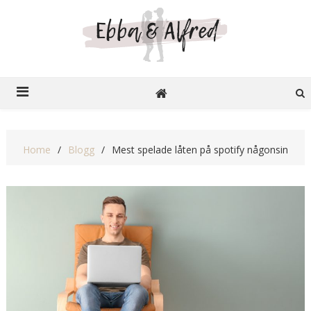
Ebba o Alfred
Recensioner på nätet
Home
Blogg
Mest spelade låten på spotify någonsin