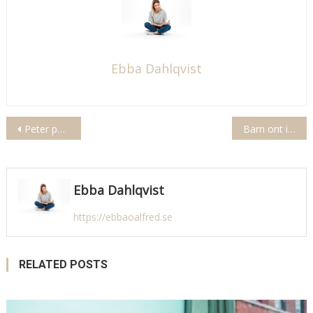
Ebba Dahlqvist
Inläggsnavigering
Peter pan går åt helvete göteborg
Barn ont i magen på natten
Ebba Dahlqvist
https://ebbaoalfred.se
RELATED POSTS