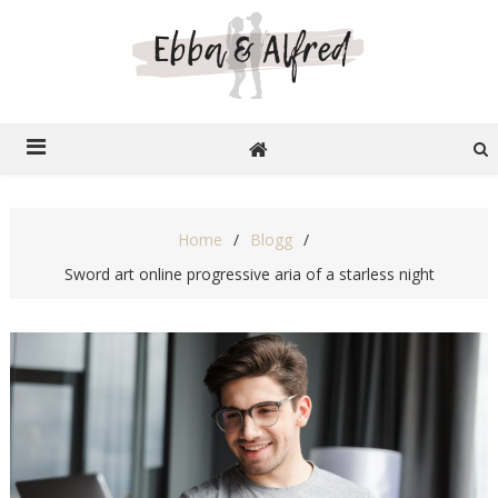
Ebba o Alfred
Recensioner på nätet
Home
Blogg
Sword art online progressive aria of a starless night