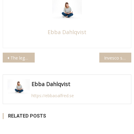
Ebba Dahlqvist
Inläggsnavigering
The legend of zelda tears of the kingdom collector’s edition
Invesco s&p 500 high dividend low volatility etf
Ebba Dahlqvist
https://ebbaoalfred.se
RELATED POSTS