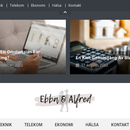
ik
Telekom
Ekonomi
Hälsa
Kontakt
 Ett Omstartslån För
ting?
En Kort Genomgång Av Bl
ecember, 2022
17 augusti, 2022
TEKNIK
TELEKOM
EKONOMI
HÄLSA
KONTAKT