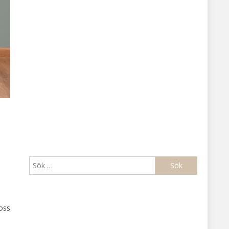
Sök
efter:
 oss