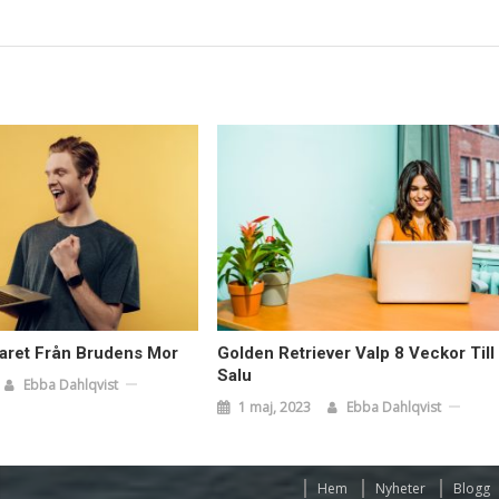
paret Från Brudens Mor
Golden Retriever Valp 8 Veckor Till
Salu
Ebba Dahlqvist
1 maj, 2023
Ebba Dahlqvist
Hem
Nyheter
Blogg