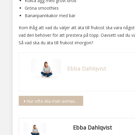
Kokta ägg med grovt bröd
Gröna smoothies
Bananpannkakor med bär
Kom ihåg att vad du väljer att äta till frukost ska vara någ
vad den behöver för att prestera på topp. Oavsett vad du välje
Så vad ska du äta till frukost imorgon?
Ebba Dahlqvist
Inläggsnavigering
Hur ofta ska man avmaska katt
Ebba Dahlqvist