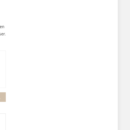
den
ser.
alet