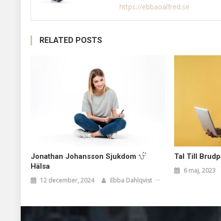
https://ebbaoalfred.se
RELATED POSTS
Jonathan Johansson Sjukdom
Tal Till Brud
Hälsa
6 maj, 2023
12 december, 2024
Ebba Dahlqvist