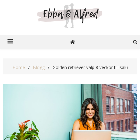
Ebba o Alfred
Recensioner på nätet
Home
Blogg
Golden retriever valp 8 veckor till salu