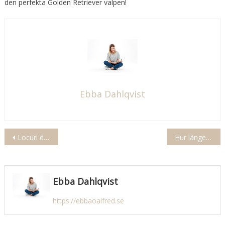
den perfekta Golden Retriever valpen!
Ebba Dahlqvist
Inläggsnavigering
Locuri de muncă în germania cu număr de telefon
Hur länge håller tillagad köttfärs i kylen
Ebba Dahlqvist
https://ebbaoalfred.se