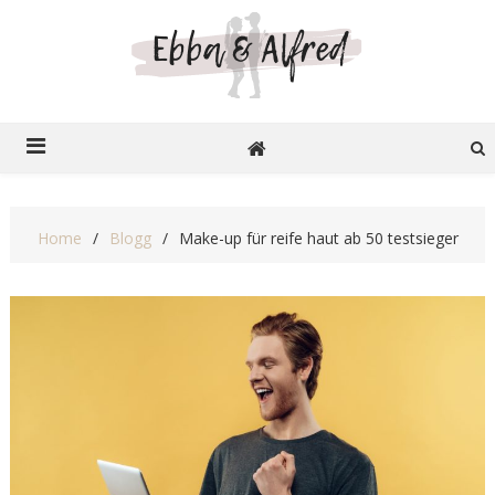
Ebba o Alfred
Recensioner på nätet
Home
Blogg
Make-up für reife haut ab 50 testsieger