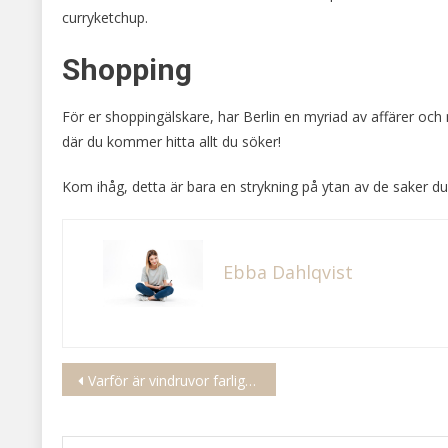
curryketchup.
Shopping
För er shoppingälskare, har Berlin en myriad av affärer o
där du kommer hitta allt du söker!
Kom ihåg, detta är bara en strykning på ytan av de saker du ka
Ebba Dahlqvist
Inläggsnavigering
Varför är vindruvor farligt för hundar