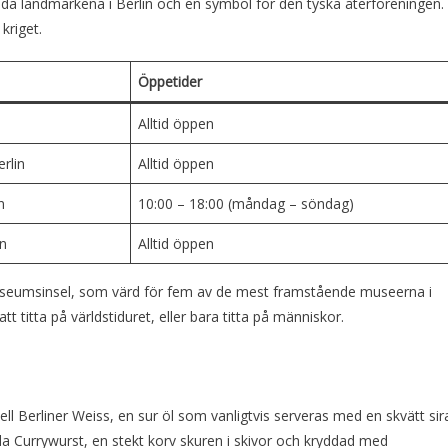
a landmärkena i Berlin och en symbol för den tyska återföreningen.
kriget.
Öppetider
Alltid öppen
rlin
Alltid öppen
n
10:00 – 18:00 (måndag – söndag)
in
Alltid öppen
Museumsinsel, som värd för fem av de mest framstående museerna i
t titta på världstiduret, eller bara titta på människor.
ell Berliner Weiss, en sur öl som vanligtvis serveras med en skvätt sir
a Currywurst, en stekt korv skuren i skivor och kryddad med