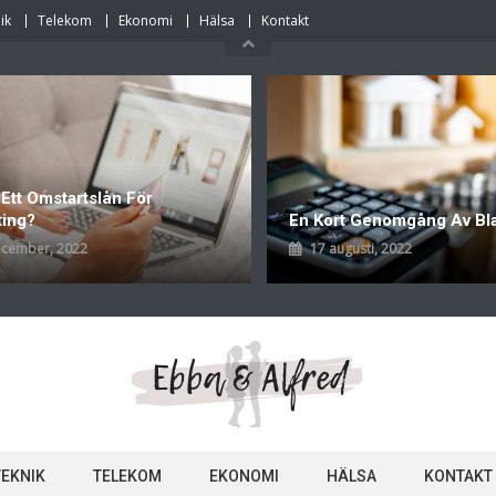
ik
Telekom
Ekonomi
Hälsa
Kontakt
 Ett Omstartslån För
ting?
En Kort Genomgång Av Bl
ecember, 2022
17 augusti, 2022
TEKNIK
TELEKOM
EKONOMI
HÄLSA
KONTAKT