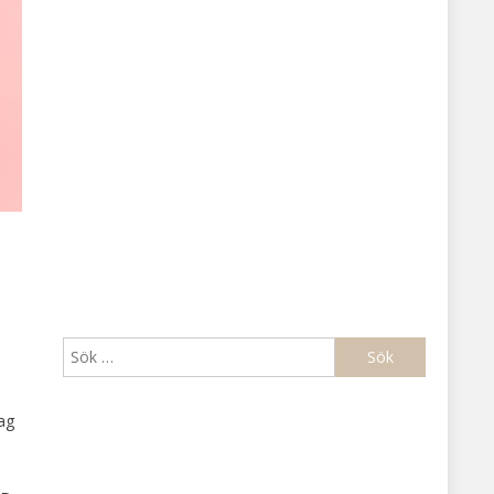
Sök
efter:
jag