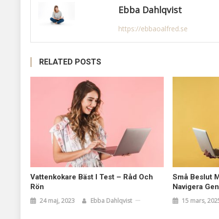
Ebba Dahlqvist
https://ebbaoalfred.se
RELATED POSTS
Vattenkokare Bäst I Test – Råd Och
Små Beslut Me
Rön
Navigera Ge
24 maj, 2023
Ebba Dahlqvist
15 mars, 202