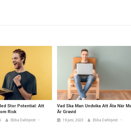
d Stor Potential: Att
Vad Ska Man Undvika Att Äta När M
nom Risk
Är Gravid
5
Ebba Dahlqvist
19 juni, 2023
Ebba Dahlqvist