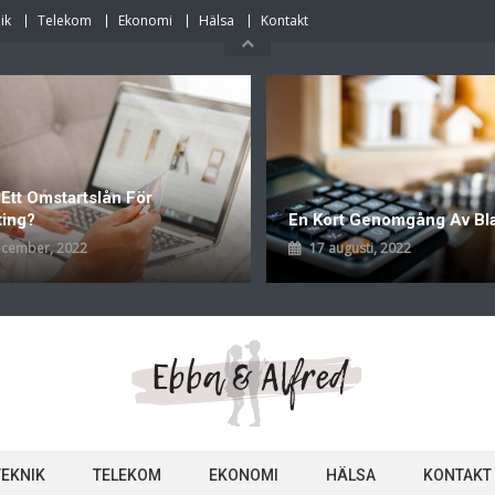
ik
Telekom
Ekonomi
Hälsa
Kontakt
 Ett Omstartslån För
ting?
En Kort Genomgång Av Bl
ecember, 2022
17 augusti, 2022
TEKNIK
TELEKOM
EKONOMI
HÄLSA
KONTAKT