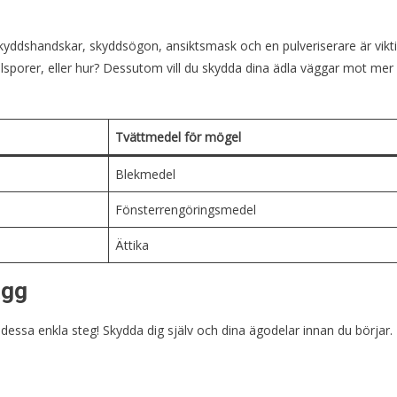
Skyddshandskar, skyddsögon, ansiktsmask och en pulveriserare är vikti
lsporer, eller hur? Dessutom vill du skydda dina ädla väggar mot mer
Tvättmedel för mögel
Blekmedel
Fönsterrengöringsmedel
Ättika
ägg
essa enkla steg! Skydda dig själv och dina ägodelar innan du börjar.