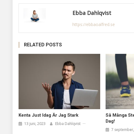
Ebba Dahlqvist
https://ebbaoalfred.se
RELATED POSTS
Kenta Just Idag Är Jag Stark
Så Många Ste
Dag!
13 juni, 2023
Ebba Dahlqvist
7 september,