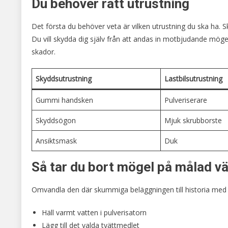
Du behöver rätt utrustning
Det första du behöver veta är vilken utrustning du ska ha. 
Du vill skydda dig själv från att andas in motbjudande möge
skador.
Skyddsutrustning
Lastbilsutrustning
Gummi handsken
Pulveriserare
Skyddsögon
Mjuk skrubborste
Ansiktsmask
Duk
Så tar du bort mögel på målad v
Omvandla den där skummiga beläggningen till historia med d
Häll varmt vatten i pulverisatorn
Lägg till det valda tvättmedlet