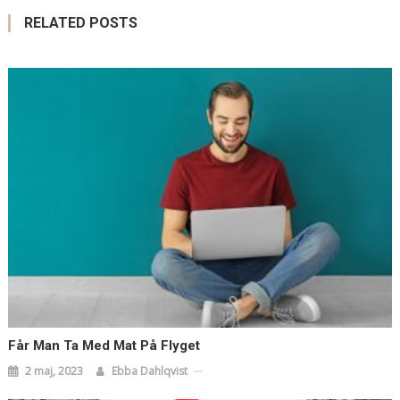
RELATED POSTS
Får Man Ta Med Mat På Flyget
2 maj, 2023
Ebba Dahlqvist