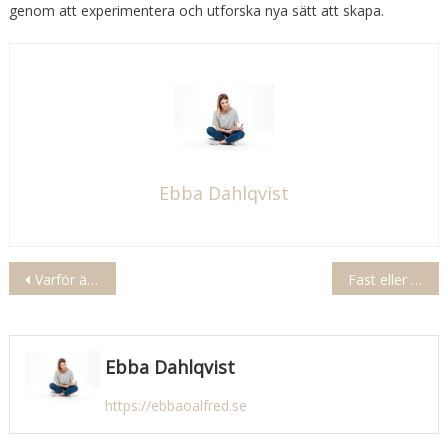
genom att experimentera och utforska nya sätt att skapa.
Ebba Dahlqvist
Inläggsnavigering
Varför är vindruvor farligt för hundar
Fast eller mjölig potatis till gratäng
Ebba Dahlqvist
https://ebbaoalfred.se