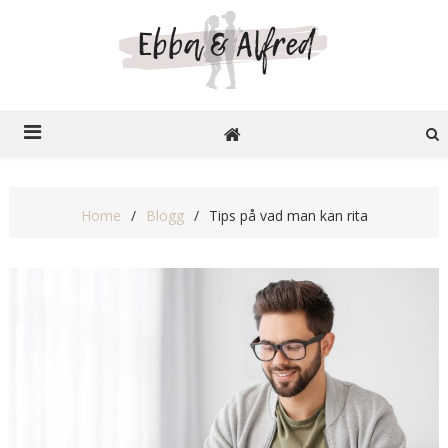
Ebba o Alfred
Recensioner på nätet
Home
Blogg
Tips på vad man kan rita