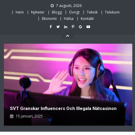
Skip
7 augusti, 2026
to
Hem
Nyheter
Blogg
Övrigt
Teknik
Telekom
content
Ekonomi
Hälsa
Kontakt
SVT Granskar Influencers Och Illegala Nätcasinon
15 januari, 2025