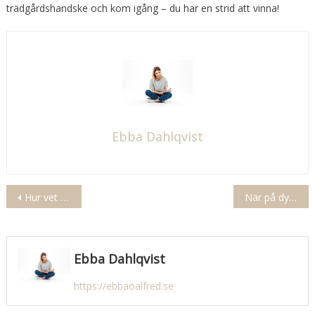
trädgårdshandske och kom igång – du har en strid att vinna!
Ebba Dahlqvist
Inläggsnavigering
Hur vet man om man är gluten eller laktos
När på dygnet är elen billigast
Ebba Dahlqvist
https://ebbaoalfred.se