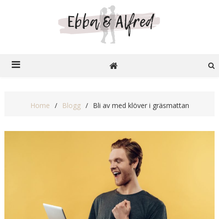
Ebba o Alfred
Recensioner på nätet
Home
Blogg
Bli av med klöver i gräsmattan