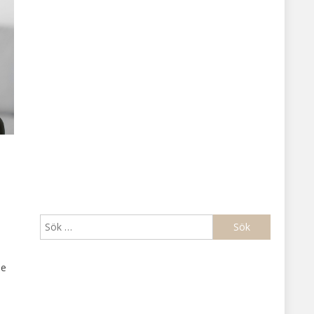
Sök
efter:
le