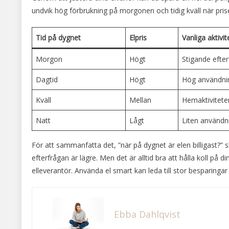
undvik hög förbrukning på morgonen och tidig kväll när pri
Tid på dygnet
Elpris
Vanliga aktivit
Morgon
Högt
Stigande efte
Dagtid
Högt
Hög användnin
Kväll
Mellan
Hemaktivitete
Natt
Lågt
Liten användni
För att sammanfatta det, ”när på dygnet är elen billigast?” s
efterfrågan är lägre. Men det är alltid bra att hålla koll på
elleverantör. Använda el smart kan leda till stor besparingar
Ebba Dahlqvist