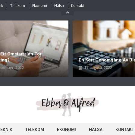
ik
Telekom
Ekonomi
Hälsa
Kontakt
 Ett Omstartslån För
ting?
En Kort Genomgång Av Bl
ecember, 2022
17 augusti, 2022
TEKNIK
TELEKOM
EKONOMI
HÄLSA
KONTAKT