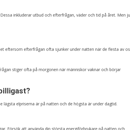
. Dessa inkluderar utbud och efterfrågan, väder och tid på året. Men j
llet eftersom efterfrågan ofta sjunker under natten när de flesta av o
rfrågan stiger ofta på morgonen när människor vaknar och börjar
billigast?
e lägsta elpriserna är på natten och de högsta är under dagtid.
gar. Försök att använda din största energiförbrukare på natten och