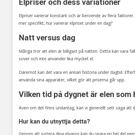
Elpriser och dess variationer
Elpriser varierar konstant och är beroende av flera faktorer
mer specifikt, hur varierar elpriset under en dag?
Natt versus dag
Många tror att elen är billigast på natten. Detta kan vara fa
sover och inte använder lika mycket el.
Däremot kan det vara en annan historia under dagtid. Efte
använda sina apparater, vilket gör att priserna går upp.
Vilken tid på dygnet är elen som 
Även om det finns undantag, kan vi generellt sett säga att d
Hur kan du utnyttja detta?
Genom att justera dina elvanor kan du spara en hel del pen