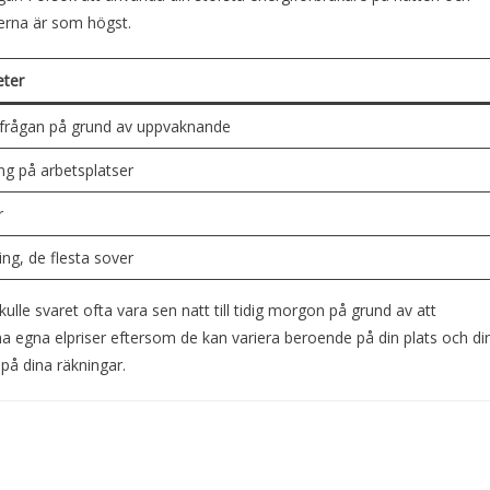
serna är som högst.
eter
rfrågan på grund av uppvaknande
g på arbetsplatser
r
ng, de flesta sover
kulle svaret ofta vara sen natt till tidig morgon på grund av att
 dina egna elpriser eftersom de kan variera beroende på din plats och di
 på dina räkningar.