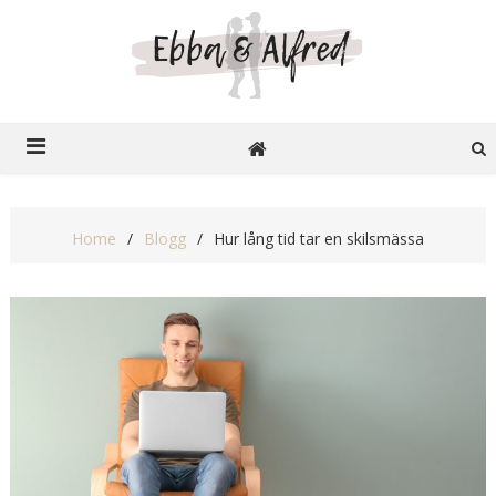
Ebba o Alfred
Recensioner på nätet
Home
Blogg
Hur lång tid tar en skilsmässa