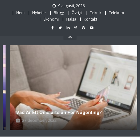
Skip
9 augusti, 2026
to
Hem
Nyheter
Blogg
Övrigt
Teknik
Telekom
content
Ekonomi
Hälsa
Kontakt
Vad Är Ett Omstartslån För Någonting?
27 december, 2022