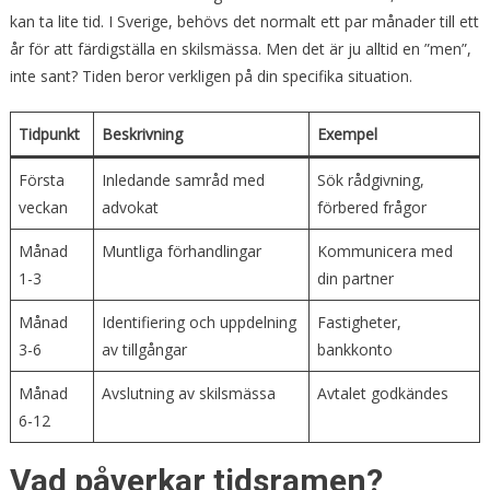
kan ta lite tid. I Sverige, behövs det normalt ett par månader till ett
år för att färdigställa en skilsmässa. Men det är ju alltid en ”men”,
inte sant? Tiden beror verkligen på din specifika situation.
Tidpunkt
Beskrivning
Exempel
Första
Inledande samråd med
Sök rådgivning,
veckan
advokat
förbered frågor
Månad
Muntliga förhandlingar
Kommunicera med
1-3
din partner
Månad
Identifiering och uppdelning
Fastigheter,
3-6
av tillgångar
bankkonto
Månad
Avslutning av skilsmässa
Avtalet godkändes
6-12
Vad påverkar tidsramen?