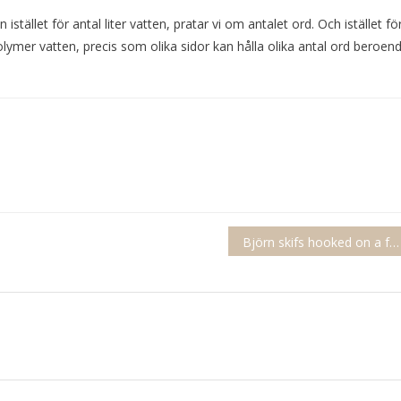
istället för antal liter vatten, pratar vi om antalet ord. Och istället fö
volymer vatten, precis som olika sidor kan hålla olika antal ord beroen
Björn skifs hooked on a feeling