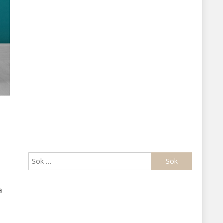
Sök
efter:
a