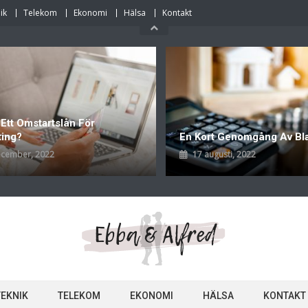
ik
Telekom
Ekonomi
Hälsa
Kontakt
 Ett Omstartslån För
ting?
En Kort Genomgång Av Bl
ecember, 2022
17 augusti, 2022
TEKNIK
TELEKOM
EKONOMI
HÄLSA
KONTAKT