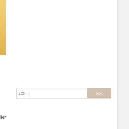
Sök
efter:
ller