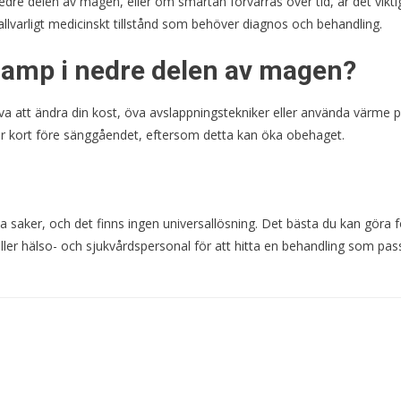
e delen av magen, eller om smärtan förvärras över tid, är det vikti
 allvarligt medicinskt tillstånd som behöver diagnos och behandling.
ramp i nedre delen av magen?
a att ändra din kost, öva avslappningstekniker eller använda värme 
er kort före sänggåendet, eftersom detta kan öka obehaget.
a saker, och det finns ingen universallösning. Det bästa du kan göra f
ller hälso- och sjukvårdspersonal för att hitta en behandling som pas