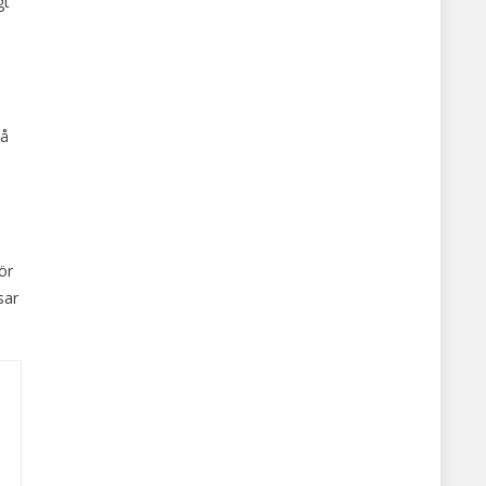
gt
på
ör
sar