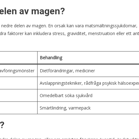
delen av magen?
mp i nedre delen av magen. En orsak kan vara matsmältningssjukdomar,
ra faktorer kan inkludera stress, graviditet, menstruation eller ett ant
Behandling
 avföringsmönster
Dietförändringar, mediciner
Avslappningstekniker, rådfråga psykisk hälsoexpe
Omedelbart söka sjukvård
Smärtlindring, varmepack
?