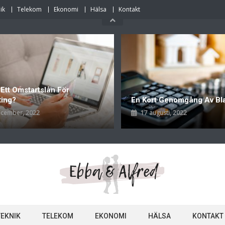
ik
Telekom
Ekonomi
Hälsa
Kontakt
 Ett Omstartslån För
ting?
En Kort Genomgång Av Bl
ecember, 2022
17 augusti, 2022
TEKNIK
TELEKOM
EKONOMI
HÄLSA
KONTAKT