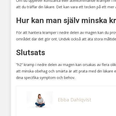
Om du upplever konstanta eller återkommande kramper i nedr
att du träffar din läkare. Det kan vara ett tecken på ett mer
Hur kan man själv minska k
För att hantera kramper i nedre delen av magen kan du prov
området där det gör ont. Undvik också att äta stora måltid
Slutsats
”h2” kramp i nedre delen av magen kan orsakas av flera olik
att minska obehag och smärta är att prata med din läkare e
dina specifika symptom och behov.
Ebba Dahlqvist