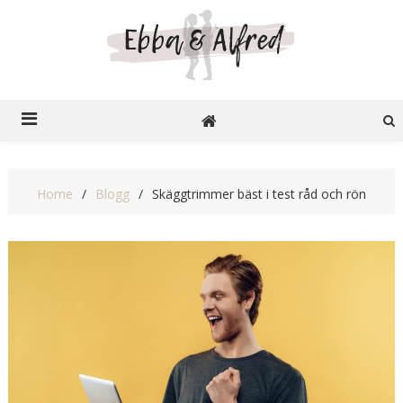
Ebba o Alfred
Recensioner på nätet
Home
Blogg
Skäggtrimmer bäst i test råd och rön