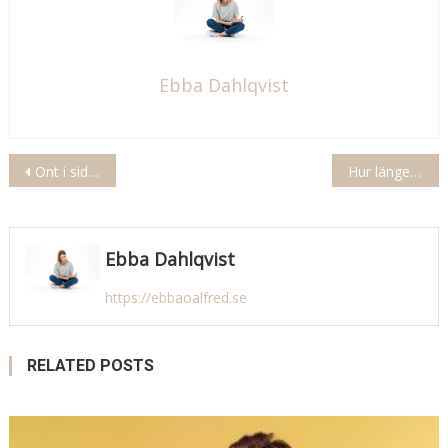
Ebba Dahlqvist
Inläggsnavigering
Ont i sidan av ryggen och magen
Hur länge håller mat i frysen
Ebba Dahlqvist
https://ebbaoalfred.se
RELATED POSTS